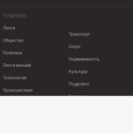
РУБРИКИ
Лента
Транспорт
Общество
Спорт
Политика
Недвижимость
Лента мнений
Культура
Технологии
Подробно
Происшествия
Здоровье
Экономика
ПОДПИСКА
Подпишись на рассылку NEWSROOM24
и будь
в курсе новостей в своём городе: