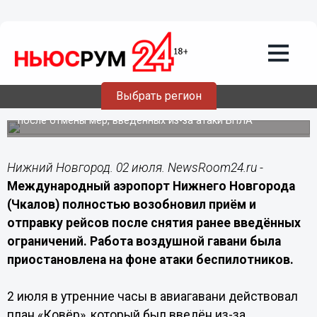
Транспорт
02.07.2026
13:40
В аэропорту Нижнего Новгорода сняли
ограничения после атаки
беспилотников
Выбрать регион
Воздушная гавань вернулась к штатному режиму работы
после отмены мер, введённых из-за атаки БПЛА
Нижний Новгород. 02 июля. NewsRoom24.ru -
Международный аэропорт Нижнего Новгорода
(Чкалов) полностью возобновил приём и
отправку рейсов после снятия ранее введённых
ограничений. Работа воздушной гавани была
приостановлена на фоне атаки беспилотников.
2 июля в утренние часы в авиагавани действовал
план «Ковёр», который был введён из-за