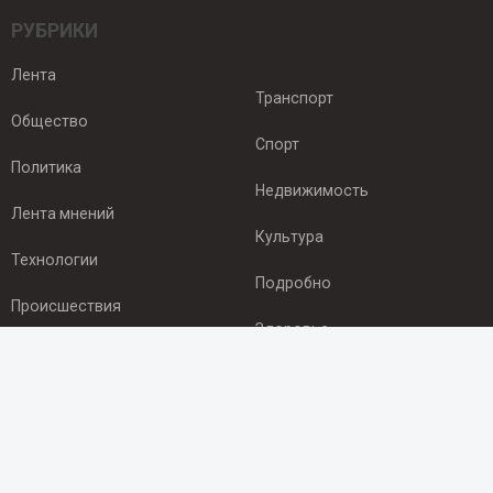
РУБРИКИ
Лента
Транспорт
Общество
Спорт
Политика
Недвижимость
Лента мнений
Культура
Технологии
Подробно
Происшествия
Здоровье
Экономика
ПОДПИСКА
Подпишись на рассылку NEWSROOM24
и будь
в курсе новостей в своём городе: