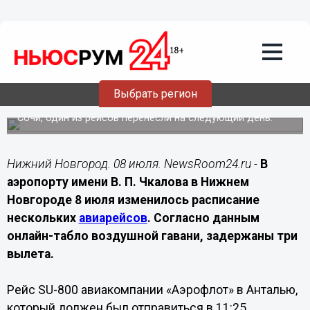
Транспорт
08.07.2026
08:30
Три рейса задержали в аэропорту
Нижнего Новгорода 8 июля
Выбрать регион
Изменения коснулись вылетов в Анталью, Москву и
Сочи, один из рейсов перенесли на следующий день.
Нижний Новгород. 08 июля. NewsRoom24.ru -
В
аэропорту имени В. П. Чкалова в Нижнем
Новгороде 8 июля изменилось расписание
нескольких
авиарейсов
. Согласно данным
онлайн-табло воздушной гавани, задержаны три
вылета.
Рейс SU-800 авиакомпании «Аэрофлот» в Анталью,
который должен был отправиться в 11:25,