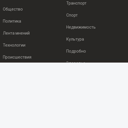
Транспорт
Общество
Спорт
Политика
Недвижимость
Лента мнений
Культура
Технологии
Подробно
Происшествия
Здоровье
Экономика
ПОДПИСКА
Подпишись на рассылку NEWSROOM24
и будь
в курсе новостей в своём городе:
Подписаться