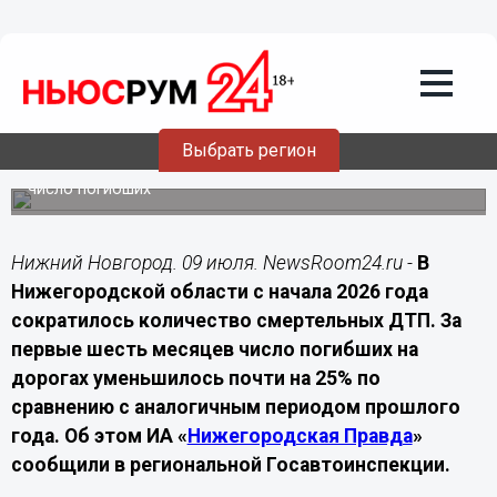
09.07.2026
11:00
Число погибших в ДТП в
Нижегородской области снизилось
почти на 25%
Выбрать регион
За первые шесть месяцев 2026 года в регионе стало
меньше аварий с пострадавшими, также снизилось
число погибших
Нижний Новгород. 09 июля. NewsRoom24.ru -
В
Нижегородской области с начала 2026 года
сократилось количество смертельных ДТП. За
первые шесть месяцев число погибших на
дорогах уменьшилось почти на 25% по
сравнению с аналогичным периодом прошлого
года. Об этом ИА «
Нижегородская Правда
»
сообщили в региональной Госавтоинспекции.