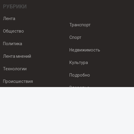
РУБРИКИ
Лента
Транспорт
Общество
Спорт
Политика
Недвижимость
Лента мнений
Культура
Технологии
Подробно
Происшествия
Здоровье
Экономика
ПОДПИСКА
Подпишись на рассылку NEWSROOM24
и будь
в курсе новостей в своём городе: