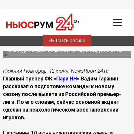
Спорт
12.06.2026
20:00
Вадим Гаранин назвал главную задачу
«Пари НН» после вылета из РПЛ
Выбрать регион
Наставник нижегородской команды заявил о
необходимости ментальной перезагрузки футболистов.
Нижний Новгород. 12 июня. NewsRoom24.ru -
Главный тренер ФК «
Пари НН
» Вадим Гаранин
рассказал о подготовке команды к новому
сезону после вылета из Российской премьер-
лиги. По его словам, сейчас основной акцент
сделан на психологическом восстановлении
игроков.
Напомним, 10 июня нижегородская команда