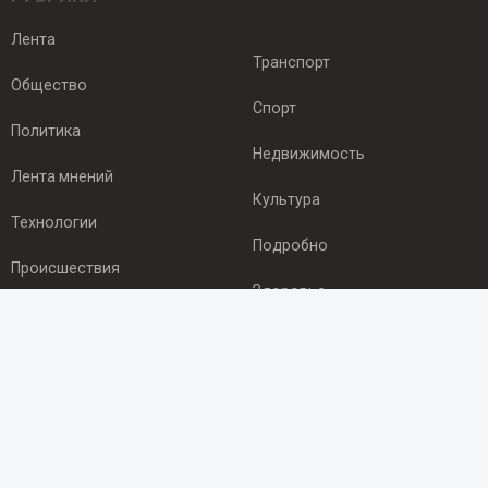
Лента
Транспорт
Общество
Спорт
Политика
Недвижимость
Лента мнений
Культура
Технологии
Подробно
Происшествия
Здоровье
Экономика
ПОДПИСКА
Подпишись на рассылку NEWSROOM24
и будь
в курсе новостей в своём городе: