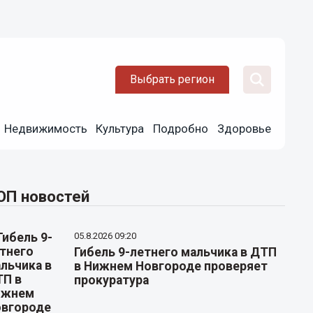
Выбрать регион
Недвижимость
Культура
Подробно
Здоровье
ОП новостей
05.8.2026 09:20
Гибель 9-летнего мальчика в ДТП
в Нижнем Новгороде проверяет
прокуратура