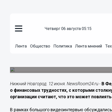
Спорт
четверг 06 августа 05:15
12.06.2026
17:00
В ФХМР сообщили о финансовы
Лента
Общество
Политика
Лента мнений
Тех
нижегородского ХК «Старт»
В Федерации хоккея с мячом России обеспоко
Новгорода и его участием в чемпионате
Нижний Новгород. 12 июня. NewsRoom24.ru -
В Фе
о финансовых трудностях, с которыми столкну
организации считают, что это может повлиять
В рамках большого видеоинтервью обсуждались 