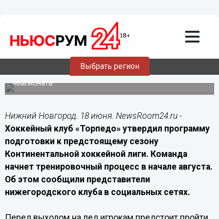
18.06.2026
15:00
ХК «Торпедо» сыграет три
контрольных матча перед новым
сезоном КХЛ
Выбрать регион
Нижегородские хоккеисты выйдут из отпуска в августе и
проведут серию контрольных игр перед стартом
чемпионата
Нижний Новгород. 18 июня. NewsRoom24.ru -
Хоккейный клуб «Торпедо» утвердил программу
подготовки к предстоящему сезону
Континентальной хоккейной лиги. Команда
начнет тренировочный процесс в начале августа.
Об этом сообщили представители
нижегородского клуба в социальных сетях.
Перед выходом на лед игрокам предстоит пройти