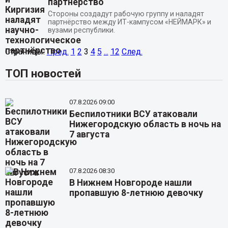
партнёрство
Стороны создадут рабочую группу и наладят
партнёрство между ИТ-кампусом «НЕЙМАРК» и
вузами республики.
Страницы:
Пред.
1
2
3
4
5
...
12
След.
ТОП новостей
07.8.2026 09:00
Беспилотники ВСУ атаковали
Нижегородскую область в ночь на
7 августа
07.8.2026 08:30
В Нижнем Новгороде нашли
пропавшую 8-летнюю девочку