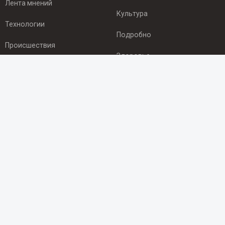
Лента мнений
Культура
Технологии
Подробно
Происшествия
Здоровье
Экономика
ПОДПИСКА
Подпишись на рассылку NEWSROOM24
и будь
в курсе новостей в своём городе:
Подписаться
© 2012 - 2025 ООО "Ньюсрум" (ИА Newsroom24 (Ньюсрум24).
Учредитель — ООО "Ньюсрум"
Свидетельство о регистрации СМИ ИА № ФС 77 - 45920 от 22.07.2011г.
выдано Федеральной службой по надзору в сфере связи,
информационных технологий и массовый коммуникаций.