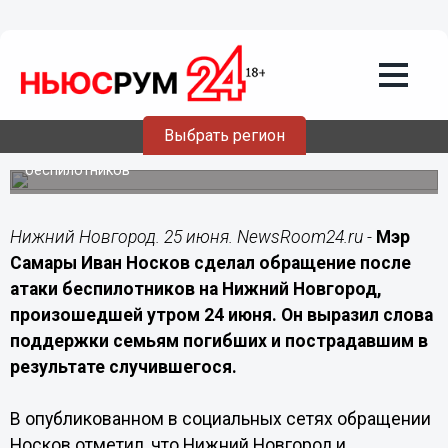
25.06.2026
09:00
Мэр Самары Носков выразил
соболезнования после атаки БПЛА на
Нижний Новгород
Выбрать регион
Иван Носков обратился к семьям погибших и
пострадавшим после массированной атаки
беспилотников
Нижний Новгород. 25 июня. NewsRoom24.ru -
Мэр
Самары Иван Носков сделал обращение после
атаки беспилотников на Нижний Новгород,
произошедшей утром 24 июня. Он выразил слова
поддержки семьям погибших и пострадавшим в
результате случившегося.
В опубликованном в социальных сетях обращении
Носков отметил, что Нижний Новгород и