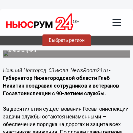
03.07.2026
09:00
Глеб Никитин поздравил
Госавтоинспекцию Нижегородской
области с 90-летием
Выбрать регион
Губернатор региона обратился к сотрудникам и
ветеранам ГАИ, поблагодарив их за службу и пожелав
благополучия
Нижний Новгород. 03 июля. NewsRoom24.ru -
Губернатор Нижегородской области Глеб
Никитин поздравил сотрудников и ветеранов
Госавтоинспекции с 90-летием службы.
За десятилетия существования Госавтоинспекции
задачи службы остаются неизменными —
обеспечение порядка на дорогах и защита всех
участников движения. По словам главы региона,