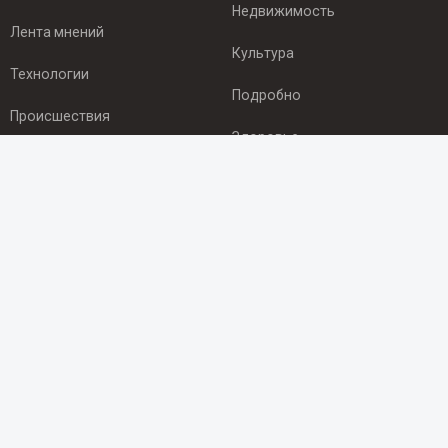
Недвижимость
Лента мнений
Культура
Технологии
Подробно
Происшествия
Здоровье
Экономика
ПОДПИСКА
Подпишись на рассылку NEWSROOM24
и будь
в курсе новостей в своём городе:
Подписаться
© 2012 - 2025 ООО "Ньюсрум" (ИА Newsroom24 (Ньюсрум24).
Учредитель — ООО "Ньюсрум"
Свидетельство о регистрации СМИ ИА № ФС 77 - 45920 от 22.07.2011г.