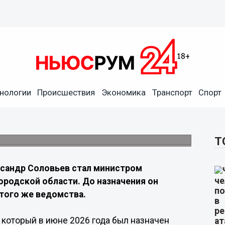
л минэкономразвития
нологии
Происшествия
Экономика
Транспорт
Спорт
еля главы профильного ведомства и
Т
сандр Соловьев стал министром
ородской области. До назначения он
того же ведомства.
 который в июне 2026 года был назначен