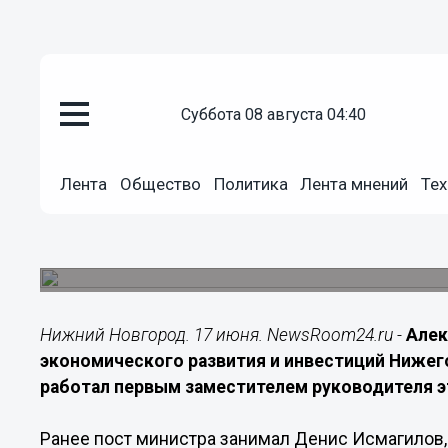
Политика
суббота 08 августа 04:40
17.06.2026
14:00
Александр Соловьев возглави
Лента
Общество
Политика
Лента мнений
Тех
Нижегородской области
Ранее он занимал должность первого заместит
курировал нацпроекты
Нижний Новгород. 17 июня. NewsRoom24.ru -
Алек
экономического развития и инвестиций Нижег
работал первым заместителем руководителя э
Ранее пост министра занимал Денис Исмагилов,