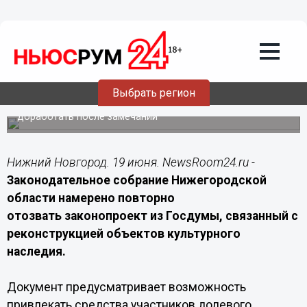
Политика
19.06.2026
09:20
Заксобрание Нижегородской области
отзывает проект о «долевке» для ОКН
Выбрать регион
Инициативу по использованию средств дольщиков при
реконструкции объектов культурного наследия решили
доработать после замечаний
Нижний Новгород. 19 июня. NewsRoom24.ru -
Законодательное собрание Нижегородской
области намерено повторно
отозвать законопроект из Госдумы, связанный с
реконструкцией объектов культурного
наследия.
Документ предусматривает возможность
привлекать средства участников долевого