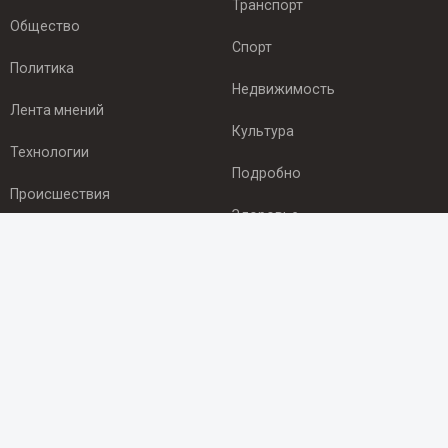
Транспорт
Общество
Спорт
Политика
Недвижимость
Лента мнений
Культура
Технологии
Подробно
Происшествия
Здоровье
Экономика
ПОДПИСКА
Подпишись на рассылку NEWSROOM24
и будь
в курсе новостей в своём городе:
Подписаться