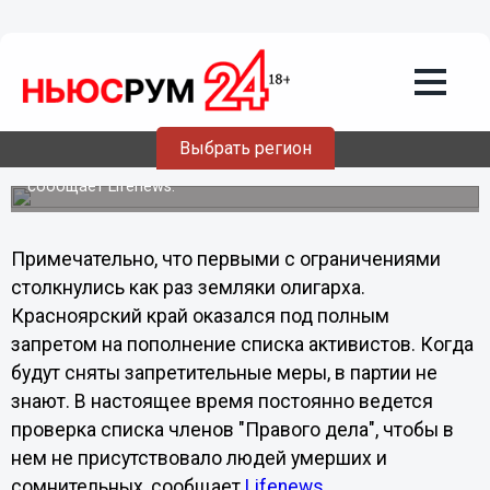
25.07.2011
07:25
В "Правом деле" ввели ограничения на
прием новых членов
Председатель партии Михаил Прохоров дал указания в
ряде регионов ограничить выдачу партбилетов, а в
Выбрать регион
других и вовсе не принимать новых членов. И все для
того, чтобы не допустить в партию "маргиналов" -
сообщает Lifenews.
Примечательно, что первыми с ограничениями
столкнулись как раз земляки олигарха.
Красноярский край оказался под полным
запретом на пополнение списка активистов. Когда
будут сняты запретительные меры, в партии не
знают. В настоящее время постоянно ведется
проверка списка членов "Правого дела", чтобы в
нем не присутствовало людей умерших и
сомнительных, сообщает
Lifenews
.