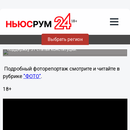
Политика
01.08.2011
05:29
В Нижнем Новгороде подавлена акция
оппозиции
Сотрудники полиции задержали около 15 активистов
Выбрать регион
"Другой России", которые вышли сегодня на площадь
Свободы, чтобы провести традиционное шествие в
поддержку 31 статьи конституции.
Подробный фоторепортаж смотрите и читайте в
рубрике
"ФОТО"
.
18+