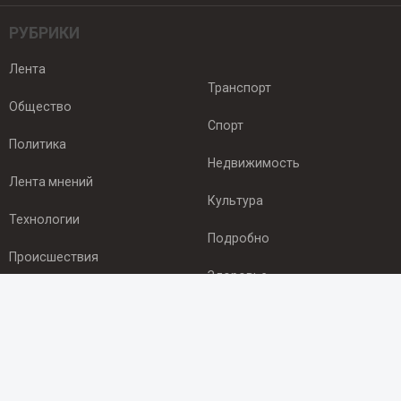
РУБРИКИ
Лента
Транспорт
Общество
Спорт
Политика
Недвижимость
Лента мнений
Культура
Технологии
Подробно
Происшествия
Здоровье
Экономика
ПОДПИСКА
Подпишись на рассылку NEWSROOM24
и будь
в курсе новостей в своём городе: