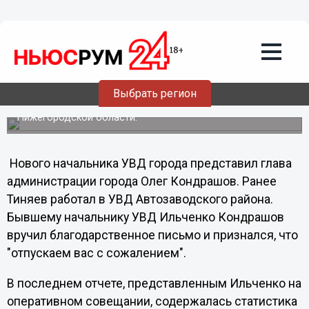
11.07.2011
19:10
Александр Тиняев назначен
начальником УВД Нижнего Новгорода
Его предшественник, Александр Ильченко, последний
раз выступал с отчетом на оперативном совещании
Выбрать регион
сегодня. Ильченко получил повышение - теперь он
заместитель начальника полиции ГУ МВД РФ по
Нижегородской области.
Нового начальника УВД города представил глава
администрации города Олег Кондрашов. Ранее
Тиняев работал в УВД Автозаводского района.
Бывшему начальнику УВД Ильченко Кондрашов
вручил благодарственное письмо и признался, что
"отпускаем вас с сожалением".
В последнем отчете, представленным Ильченко на
оперативном совещании, содержалась статистика