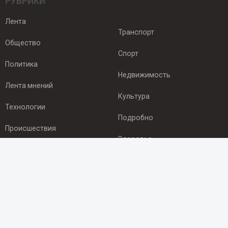
РУБРИКИ
Лента
Транспорт
Общество
Спорт
Политика
Недвижимость
Лента мнений
Культура
Технологии
Подробно
Происшествия
Здоровье
Экономика
ПОДПИСКА
Подпишись на рассылку NEWSROOM24
и будь
в курсе новостей в своём городе: