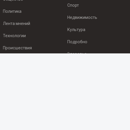
Спорт
Политика
Недвижимость
Лента мнений
Культура
Технологии
Подробно
Происшествия
Здоровье
Экономика
ПОДПИСКА
Подпишись на рассылку NEWSROOM24
и будь
в курсе новостей в своём городе:
Подписаться