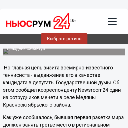
17.07.2011
23:52
Марат Сафин прибыл в
Нижегородскую область
В эти минуты он находится в Краснооктябрьском районе
Нижегородской области. Там сегодня проходят
Выбрать регион
ежегодная научно-практическая конференция
«Фаизхановские чтения» и традиционный татарский
праздник Сабантуй.
Но главная цель визита всемирно-известного
теннисиста - выдвижение его в качестве
кандидата в депутаты Государственной думы. Об
этом сообщил корреспонденту Newsroom24 один
из сотрудников мечети в селе Медяны
Краснооктябрьского района.
Как уже сообщалось, бывшая первая ракетка мира
должен занять третье место в региональном