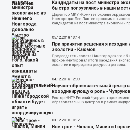
Кандидаты на пост министра эко
быстро погрузились в наши мест
Директор МКУ «Комитет охраны окружающ
Новгорода» Лев Лаптев прокомментировал
кандидатов на пост министра экологии и 
05.12.2018
13:14
При принятии решения я исходил 
экологии - Каюмов
Председатель совета Нижегородского общ
прокомментировал итоги заседания экспер
экологии и природных ресурсов региона.
04.12.2018
12:33
Научно-образовательный центр в
координирующую роль - Чупруно
Ректор ННГУ Евгений Чупрунов прокоммент
образовательных центров в рамках нацпро
03.12.2018
10:12
Все трое - Чкалов, Минин и Горь