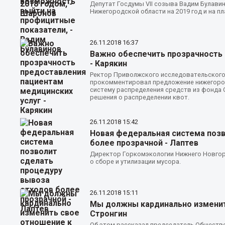
Депутат Госдумы VII созыва Вадим Булав
Нижегородской области на 2019 год и на пл
26.11.2018
16:37
Важно обеспечить прозрачность 
- Карякин
Ректор Приволжского исследовательского
прокомментировал предложение нижегород
систему распределения средств из фонда 
решения о распределении квот.
26.11.2018
15:42
Новая федеральная система позв
более прозрачной - Лаптев
Директор Горкомэкологии Нижнего Новгор
о сборе и утилизации мусора.
26.11.2018
15:11
Мы должны кардинально изменит
Стронгин
Об этом рассказал председатель Обществе