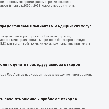
инов прокомментировал рассмотрение бюджета
ановый период 2020 и 2021 годов в первом чтении.
предоставления пациентам медицинских услуг
 медицинского университета Николай Карякин,
ского минздрава создать в регионе более прозрачную
ОМС для того, чтобы клиники могли коллегиально принимать
олит сделать процедуру вывоза отходов
ода Лев Лаптев прокомментировал введение нового закона
ь свое отношение к проблеме отходов -
нной палаты Нижегородской области Роман Стронгин на