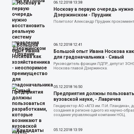
06.12.2018
13:38
Носкову в первую очередь нужно
Дзержинском - Прудник
Политолог Александр Прудник прокоммент
06.12.2018
12:41
Большой опыт Ивана Носкова как
для градоначальника - Сивый
Руководитель фракции ЛДПР, депутат ЗСН
Носкова главой Дзержинска.
05.12.2018
16:50
Предприятия должны пользовать
вузовской науке, - Лавричев
Гендиректор АО «АПЗ им. П.И. Пландина»,
создания в регионе одного из научно-обра
создание управляющей компании НОЦ.
05.12.2018
13:59