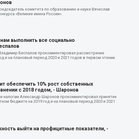
конов
редседатель комитета по образованию и науке Вячеслав
нкурса «Великие имена России».
нам выполнить все социально
еспалов
 Владимир Беспалов прокомментировал рассмотрение
д и на плановый период 2020 и 2021 годов в первом чтении.
ит обеспечить 10% рост собственных
внении с 2018 годом, - Шаронов
 и налогам Александр Шаронов прокомментировал принятие
тном бюджете на 2019 год и на плановый период 2020 и 2021
жность выйти на профицитные показатели, -