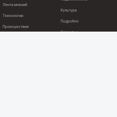
Лента мнений
Культура
Технологии
Подробно
Происшествия
Здоровье
Экономика
ПОДПИСКА
Подпишись на рассылку NEWSROOM24
и будь
в курсе новостей в своём городе:
Подписаться
© 2012 - 2025 ООО "Ньюсрум" (ИА Newsroom24 (Ньюсрум24).
Учредитель — ООО "Ньюсрум"
Свидетельство о регистрации СМИ ИА № ФС 77 - 45920 от 22.07.2011г.
выдано Федеральной службой по надзору в сфере связи,