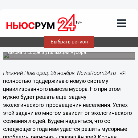
26.11.2018
12:10
Нужно решать задачу экологического
просвещения населения, - Андрей
Корнев
Проректор по научной работе Волжского
Выбрать регион
государственного университета водного транспорта
Андрей Корнев прокомментировал введение нового
закона о сборе и утилизации мусора.
Нижний Новгород. 26 ноября. NewsRoom24.ru -
«Я
полностью поддерживаю новую систему
цивилизованного вывоза мусора. Но при этом
нужно будет решать еще задачу
экологического просвещения населения. Успех
этой задачи во многом зависит от экологического
сознания людей. Будем надеяться, что со
следующего года нам удастся решить мусорные
проблемы региона», - сказал Андрей Корнев.