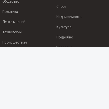
Общество
Спорт
Политика
Недвижимость
Лента мнений
Культура
Технологии
Подробно
Происшествия
Здоровье
Экономика
ПОДПИСКА
Подпишись на рассылку NEWSROOM24
и будь
в курсе новостей в своём городе:
Подписаться