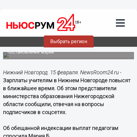
Образование
15.02.2023
16:38
Зарплаты нижегородских учителей
увеличатся на 31,6% в ближайшее
время
Выбрать регион
Это произойдет после внесение изменений в
постановление мэрии.
Нижний Новгород. 15 февраля. NewsRoom24.ru -
Зарплаты учителям в Нижнем Новгороде повысят
в ближайшее время. Об этом представители
министерства образования Нижегородской
области сообщили, отвечая на вопросы
подписчиков в соцсетях.
Об обещанной индексации выплат педагогам
спросила Мария Б.