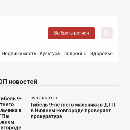
Выбрать регион
Недвижимость
Культура
Подробно
Здоровье
ОП новостей
05.8.2026 09:20
Гибель 9-летнего мальчика в ДТП
в Нижнем Новгороде проверяет
прокуратура