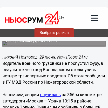
Происшествия
29.06.2023
17:52
Появились подробности массового
ДТП с военным грузовиком на
Выбрать регион
М-7 под Володарском
Оно произошло утром 29 июня.
Нижний Новгород. 29 июня. NewsRoom24.ru -
Водитель военного грузовика не пропустил фуру, в
результате чего под Володарском столкнулись
четыре транспортных средства. Об этом сообщили
в ГУ МВД России по Нижегородской области.
Напомним, авария
случилась
на 356-м километре
автодороги «Москва — Уфа» в 10:15 в районе
поселка Золино. Очевидцы сообщили о большой