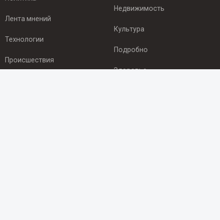
Недвижимость
Лента мнений
Культура
Технологии
Подробно
Происшествия
Здоровье
Экономика
ПОДПИСКА
Подпишись на рассылку NEWSROOM24
и будь
в курсе новостей в своём городе:
Подписаться
© 2012 - 2025 ООО "Ньюсрум" (ИА Newsroom24 (Ньюсрум24).
Учредитель — ООО "Ньюсрум"
Свидетельство о регистрации СМИ ИА № ФС 77 - 45920 от 22.07.2011г.