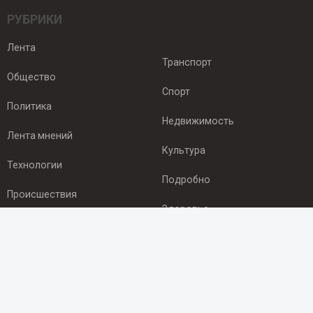
РУБРИКИ
Лента
Транспорт
Общество
Спорт
Политика
Недвижимость
Лента мнений
Культура
Технологии
Подробно
Происшествия
Здоровье
Экономика
ПОДПИСКА
Подпишись на рассылку NEWSROOM24
и будь
в курсе новостей в своём городе: