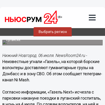
Происшествия
06.07.2023
11:16
Неизвестные угнали перевозившую
гумпомощь на СВО «Газель» на Бору
Выбрать регион
Вскоре она должна была отправиться в госпиталь в
Луганске.
Нижний Новгород. 06 июля. NewsRoom24.ru -
Неизвестные угнали «Газель», на которой борские
волонтеры доставляют гуманитарные грузы на
Донбасс и в зону СВО. Об этом сообщает телеграм-
канал Ni Mash.
Согласно информации, «Газель Next» исчезла с
парковки накануне поездки в луганский госпиталь,
в ночь на 4 июля. По словам волонтеров, на ней и