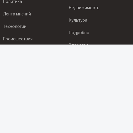
Политика
Недвижимость
Лента мнений
Культура
Технологии
Подробно
Происшествия
Здоровье
Экономика
ПОДПИСКА
Подпишись на рассылку NEWSROOM24
и будь
в курсе новостей в своём городе:
Подписаться
© 2012 - 2025 ООО "Ньюсрум" (ИА Newsroom24 (Ньюсрум24).
Учредитель — ООО "Ньюсрум"