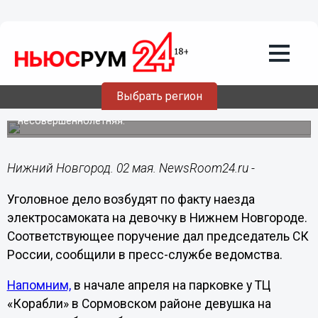
Происшествия
02.05.2023
11:53
Бастрыкин поручил возбудить дело из-
за наезда электросамоката на ребенка
в Сормове
Выбрать регион
Транспортным средством управляла
несовершеннолетняя.
Нижний Новгород. 02 мая. NewsRoom24.ru -
Уголовное дело возбудят по факту наезда
электросамоката на девочку в Нижнем Новгороде.
Соответствующее поручение дал председатель СК
России, сообщили в пресс-службе ведомства.
Напомним,
в начале апреля на парковке у ТЦ
«Корабли» в Сормовском районе девушка на