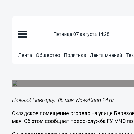
пятница 07 августа 14:28
Происшествия
08.05.2023
15:57
Лента
Общество
Политика
Лента мнений
Тех
Кирпичный склад сгорел на Бе
Новгороде 8 мая
Причина пожара устанавливается.
Нижний Новгород. 08 мая. NewsRoom24.ru -
Складское помещение сгорело на улице Березов
мая. Об этом сообщает пресс-служба ГУ МЧС по 