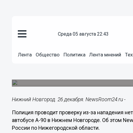
среда 05 августа 22:43
Происшествия
26.12.2022
09:45
Лента
Общество
Политика
Лента мнений
Тех
Полиция проверяет нападение 
нижегородском автобусе А-90
За школьниц заступились пассажиры.
Нижний Новгород. 26 декабря. NewsRoom24.ru -
Полиция проводит проверку из-за нападения не
автобусе А-90 в Нижнем Новгороде. Об этом N
России по Нижегородской области.