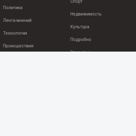
Спорт
Политика
Недвижимость
Лента мнений
Культура
Технологии
Подробно
Происшествия
Здоровье
Экономика
ПОДПИСКА
Подпишись на рассылку NEWSROOM24
и будь
в курсе новостей в своём городе:
Подписаться
© 2012 - 2025 ООО "Ньюсрум" (ИА Newsroom24 (Ньюсрум24).