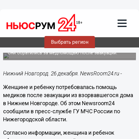
Происшествия
26.12.2020
14:33
Женщина с ребенком пострадали при
Выбрать регион
пожаре на Березовской
Они обратились за медпомощью после эвакуации.
Нижний Новгород. 26 декабря. NewsRoom24.ru -
Женщине и ребенку потребовалась помощь
медиков после эвакуации из взорвавшегося дома
в Нижнем Новгороде. Об этом Newsroom24
сообщили в пресс-службе ГУ МЧС России по
Нижегородской области.
Согласно информации, женщина и ребенок