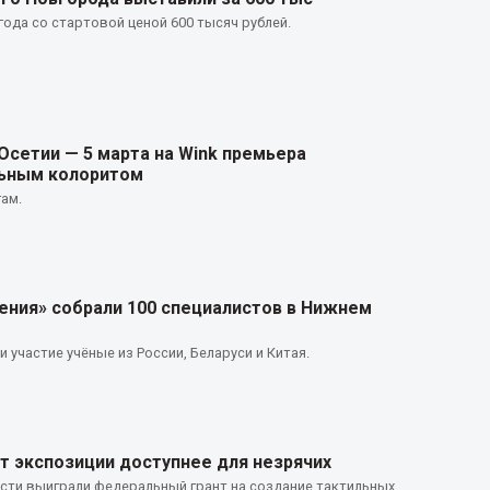
года со стартовой ценой 600 тысяч рублей.
Осетии — 5 марта на Wink премьера
льным колоритом
ам.
ния» собрали 100 специалистов в Нижнем
 участие учёные из России, Беларуси и Китая.
т экспозиции доступнее для незрячих
сти выиграли федеральный грант на создание тактильных