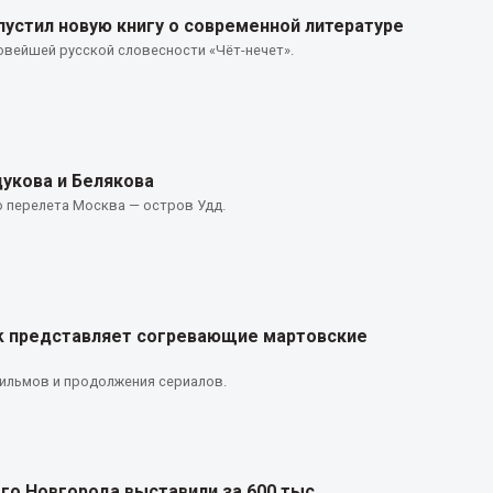
устил новую книгу о современной литературе
овейшей русской словесности «Чёт-нечет».
укова и Белякова
ю перелета Москва — остров Удд.
nk представляет согревающие мартовские
ильмов и продолжения сериалов.
го Новгорода выставили за 600 тыс