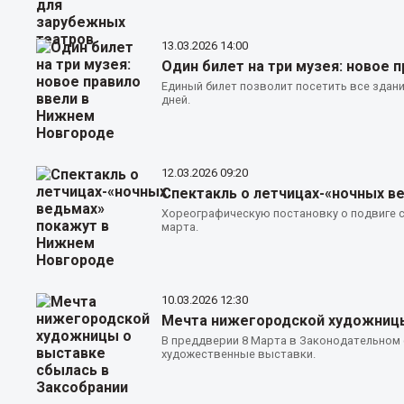
13.03.2026
14:00
Один билет на три музея: новое 
Единый билет позволит посетить все здан
дней.
12.03.2026
09:20
Спектакль о летчицах-«ночных в
Хореографическую постановку о подвиге с
марта.
10.03.2026
12:30
Мечта нижегородской художницы
В преддверии 8 Марта в Законодательном
художественные выставки.