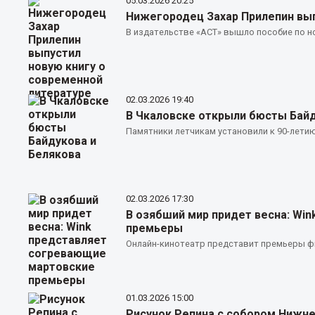
05.03.2026
20:25
Нижегородец Захар Прилепин вып
В издательстве «АСТ» вышло пособие по н
02.03.2026
19:40
В Чкаловске открыли бюсты Байд
Памятники летчикам установили к 90-лети
02.03.2026
17:30
В озябший мир придет весна: Wi
премьеры
Онлайн-кинотеатр представит премьеры ф
01.03.2026
15:00
Рисунок Репина с собором Нижне