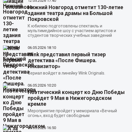
12.05.2026
17:40
Нижний Новгород отметит 130-летие
здания театра драмы на Большой
Покровской
К юбилею подготовлены спектакль и
мультимедийное шоу с участием артистов и
студентов творческих учебных заведений
06.05.2026
18:10
Wink представил первый тизер
детектива «После Фишера.
Инквизитор»
Сериал войдет в линейку Wink Originals.
06.05.2026
10:20
Поэтический концерт ко Дню Победы
пройдет 9 Мая в Нижегородском
кремле
Мероприятие пройдет у мемориала «Вечный
огонь», вход будет свободным
05.05.2026
16:50