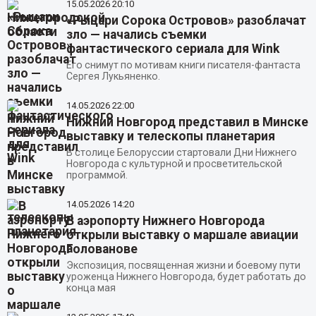
15.05.2026
20:10
«Рыцари Сорока Островов» разоблачат
зло — начались съемки
фантастического сериала для Wink
Его снимут по мотивам книги писателя-фантаста
Сергея Лукьяненко.
14.05.2026
22:00
Нижний Новгород представил в Минске
выставку и телескопы планетария
В столице Белоруссии стартовали Дни Нижнего
Новгорода с культурной и просветительской
программой.
14.05.2026
14:20
В аэропорту Нижнего Новгорода
открыли выставку о маршале авиации
Голованове
Экспозиция, посвященная жизни и боевому пути
уроженца Нижнего Новгорода, будет работать до
конца мая