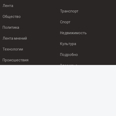
Лента
Транспорт
Общество
Спорт
Политика
Недвижимость
Лента мнений
Культура
Технологии
Подробно
Происшествия
Здоровье
Экономика
ПОДПИСКА
Подпишись на рассылку NEWSROOM24
и будь
в курсе новостей в своём городе: