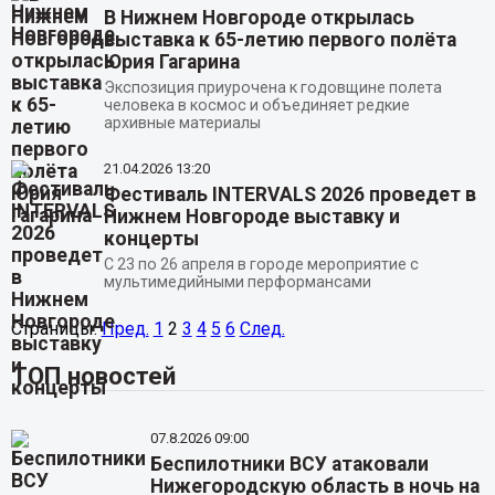
В Нижнем Новгороде открылась
выставка к 65-летию первого полёта
Юрия Гагарина
Экспозиция приурочена к годовщине полета
человека в космос и объединяет редкие
архивные материалы
21.04.2026
13:20
Фестиваль INTERVALS 2026 проведет в
Нижнем Новгороде выставку и
концерты
С 23 по 26 апреля в городе мероприятие с
мультимедийными перформансами
Страницы:
Пред.
1
2
3
4
5
6
След.
ТОП новостей
07.8.2026 09:00
Беспилотники ВСУ атаковали
Нижегородскую область в ночь на