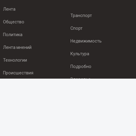
Лента
Транспорт
Общество
Спорт
Политика
Недвижимость
Лента мнений
Культура
Технологии
Подробно
Происшествия
Здоровье
Экономика
ПОДПИСКА
Подпишись на рассылку NEWSROOM24
и будь
в курсе новостей в своём городе: