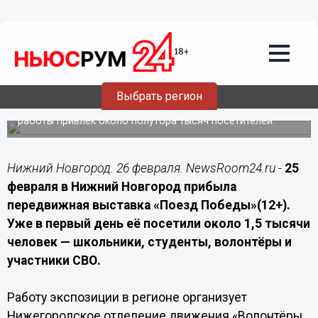
Культура
26.02.2026
10:20
25 февраля «Поезд Победы» принял
1,5 тысячи нижегородцев
Выбрать регион
Передвижной музей прибыл в город и за первый день
работы привлёк около полутора тысяч посетителей.
Нижний Новгород. 26 февраля. NewsRoom24.ru -
25
февраля в Нижний Новгород прибыла
передвижная выставка «Поезд Победы»(12+).
Уже в первый день её посетили около 1,5 тысячи
человек — школьники, студенты, волонтёры и
участники СВО.
Работу экспозиции в регионе организует
Нижегородское отделение движения «Волонтёры