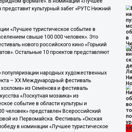
ибридном формате». В номинации «Лучшее
н представит культурный забег «РУТС Нижний
ации «Лучшее туристическое событие в
населением свыше 100 000 человек». Это
стиваль нового российского кино «Горький
атов». Остальные 10 проектов представляют
о популяризации народных художественных
оекта – XX Международный фестиваль
хохлома» из Семёнова и фестиваль
кусства «Лоскутная мозаика» из
еское событие в области культуры и
000 человек» представлен Всероссийский
вой из Первомайска. Фестиваль «Окская
а победу в номинации «Лучшее туристическое