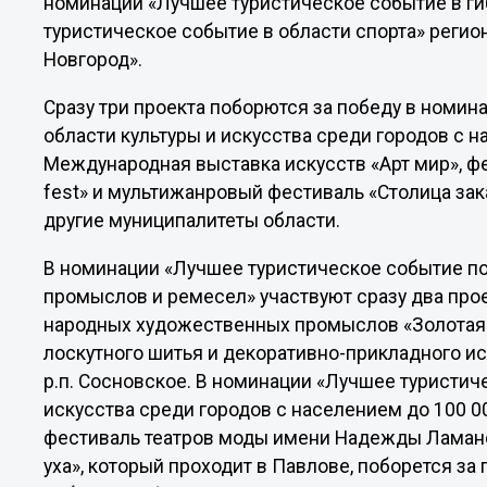
номинации «Лучшее туристическое событие в г
туристическое событие в области спорта» регио
Новгород».
Сразу три проекта поборются за победу в номин
области культуры и искусства среди городов с 
Международная выставка искусств «Арт мир», фе
fest» и мультижанровый фестиваль «Столица зак
другие муниципалитеты области.
В номинации «Лучшее туристическое событие п
промыслов и ремесел» участвуют сразу два пр
народных художественных промыслов «Золотая 
лоскутного шитья и декоративно-прикладного ис
р.п. Сосновское. В номинации «Лучшее туристич
искусства среди городов с населением до 100 
фестиваль театров моды имени Надежды Ламано
уха», который проходит в Павлове, поборется з