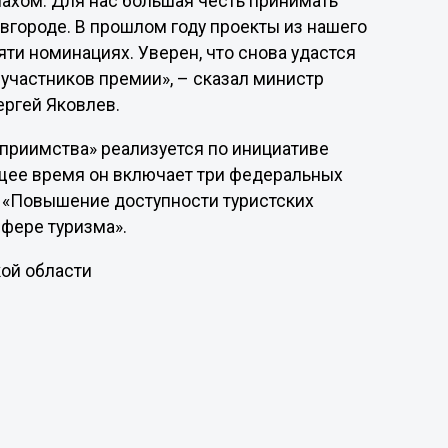
махом. Для нас большая честь принимать
вгороде. В прошлом году проекты из нашего
яти номинациях. Уверен, что снова удастся
 участников премии», – сказал министр
ергей Яковлев.
еприимства» реализуется по инициативе
ящее время он включает три федеральных
, «Повышение доступности туристских
сфере туризма».
ой области