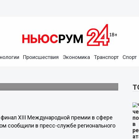
нологии
Происшествия
Экономика
Транспорт
Спорт
шли в финал премии Russian
 ярмарке.
Т
 финал XIII Международной премии в сфере
этом сообщили в пресс-службе регионального