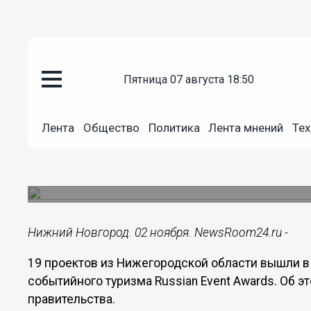
пятница 07 августа 18:50
Культура
02.11.2024
18:18
Лента
Общество
Политика
Лента мнений
Тех
19 нижегородских проектов вы
Event Awards
Итоги подведут 27-29 ноября на Нижегородской
Нижний Новгород. 02 ноября. NewsRoom24.ru -
19 проектов из Нижегородской области вышли в
событийного туризма Russian Event Awards. Об 
правительства.