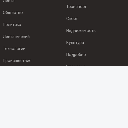
Лента
Транспорт
Общество
Спорт
Политика
Недвижимость
Лента мнений
Культура
Технологии
Подробно
Происшествия
Здоровье
Экономика
ПОДПИСКА
Подпишись на рассылку NEWSROOM24
и будь
в курсе новостей в своём городе:
Подписаться