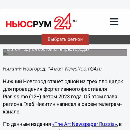
Культура
14.05.2023
15:55
Фортепианный фестиваль Pianissimo
стартует в Пакгаузах на Стрелке с 1
Выбрать регион
июля
В этом году он состоится в трех городах.
Нижний Новгород. 14 мая. NewsRoom24.ru -
Нижний Новгород станет одной из трех площадок
для проведения фортепианного фестиваля
Pianissimo (12+) летом 2023 года. Об этом глава
региона Глеб Никитин написал в своем телеграм-
канале.
По данным издания
«The Art Newspaper Russia»
, в