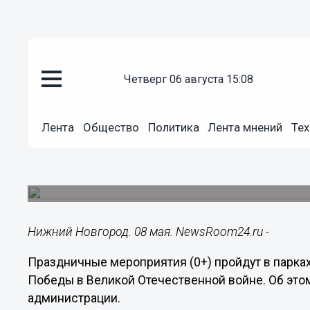
четверг 06 августа 15:08
Культура
08.05.2023
15:33
Лента
Общество
Политика
Лента мнений
Тех
Праздничные концерты и маст
нижегородских парках в День
Также состоятся митинги памяти и возложение
Нижний Новгород. 08 мая. NewsRoom24.ru -
Праздничные мероприятия (0+) пройдут в парка
Победы в Великой Отечественной войне. Об это
администрации.