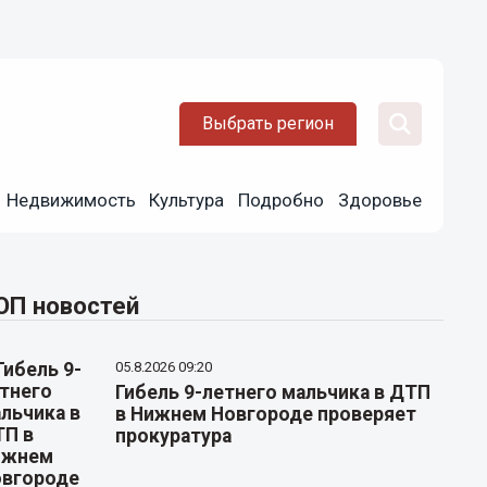
Выбрать регион
Недвижимость
Культура
Подробно
Здоровье
ОП новостей
05.8.2026 09:20
Гибель 9-летнего мальчика в ДТП
в Нижнем Новгороде проверяет
прокуратура