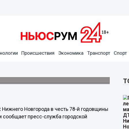
нологии
Происшествия
Экономика
Транспорт
Спорт
ер-классы пройдут в
 Победы
 цветов к мемориалам.
Т
х Нижнего Новгорода в честь 78-й годовщины
м сообщает пресс-служба городской