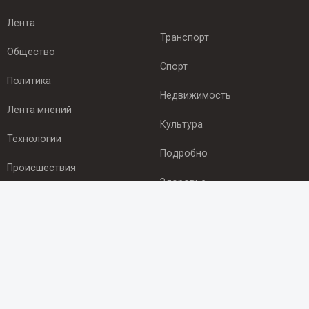
Лента
Транспорт
Общество
Спорт
Политика
Недвижимость
Лента мнений
Культура
Технологии
Подробно
Происшествия
Здоровье
Экономика
ПОДПИСКА
Подпишись на рассылку NEWSROOM24
и будь
в курсе новостей в своём городе: