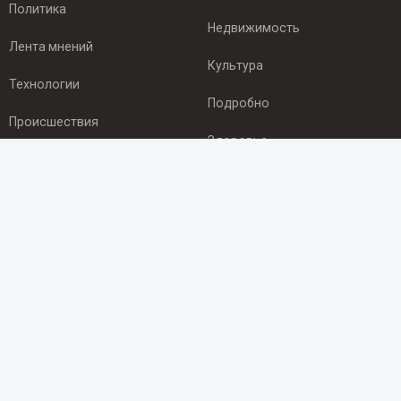
Политика
Недвижимость
Лента мнений
Культура
Технологии
Подробно
Происшествия
Здоровье
Экономика
ПОДПИСКА
Подпишись на рассылку NEWSROOM24
и будь
в курсе новостей в своём городе:
Подписаться
© 2012 - 2025 ООО "Ньюсрум" (ИА Newsroom24 (Ньюсрум24).
Учредитель — ООО "Ньюсрум"