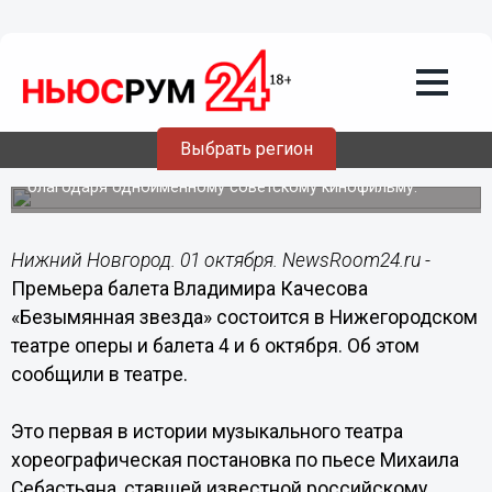
01.10.2019
18:32
Премьера балета «Безымянная
звезда» состоится в Нижнем
Новгороде 4 и 6 октября
Это первая в истории музыкального театра
Выбрать регион
хореографическая постановка по пьесе Михаила
Себастьяна, ставшей известной российскому зрителю
благодаря одноименному советскому кинофильму.
Нижний Новгород. 01 октября. NewsRoom24.ru -
Премьера балета Владимира Качесова
«Безымянная звезда» состоится в Нижегородском
театре оперы и балета 4 и 6 октября. Об этом
сообщили в театре.
Это первая в истории музыкального театра
хореографическая постановка по пьесе Михаила
Себастьяна, ставшей известной российскому