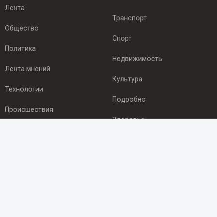
Лента
Транспорт
Общество
Спорт
Политика
Недвижимость
Лента мнений
Культура
Технологии
Подробно
Происшествия
Здоровье
Экономика
ПОДПИСКА
Подпишись на рассылку NEWSROOM24
и будь
в курсе новостей в своём городе:
Подписаться