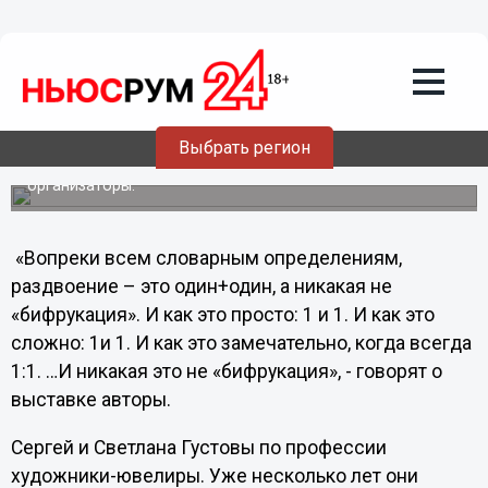
Культура
27.01.2012
22:51
В Нижнем Новгороде откроется
фотовыставка "Раз-двоение"
1 февраля в 17.00 в Русском музее фотографии
Выбрать регион
состоится открытие юбилейной выставки "Раз-двоение".
Авторы - Сергей и Светлана Густовы, сообщают
организаторы.
«Вопреки всем словарным определениям,
раздвоение – это один+один, а никакая не
«бифрукация». И как это просто: 1 и 1. И как это
сложно: 1и 1. И как это замечательно, когда всегда
1:1. …И никакая это не «бифрукация», - говорят о
выставке авторы.
Сергей и Светлана Густовы по профессии
художники-ювелиры. Уже несколько лет они