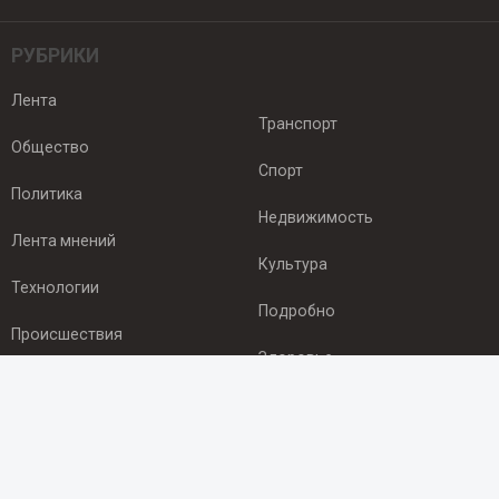
РУБРИКИ
Лента
Транспорт
Общество
Спорт
Политика
Недвижимость
Лента мнений
Культура
Технологии
Подробно
Происшествия
Здоровье
Экономика
ПОДПИСКА
Подпишись на рассылку NEWSROOM24
и будь
в курсе новостей в своём городе: