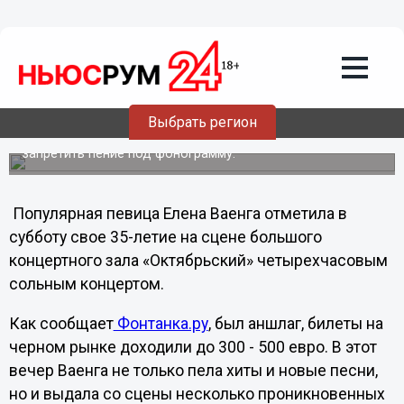
Культура
29.01.2012
23:57
Ваенга попросит Путина закрыть
«Дом-2»
Выбрать регион
А также поднять зарплаты учителям и врачам и
запретить пение под фонограмму.
Популярная певица Елена Ваенга отметила в
субботу свое 35-летие на сцене большого
концертного зала «Октябрьский» четырехчасовым
сольным концертом.
Как сообщает
Фонтанка.ру
, был аншлаг, билеты на
черном рынке доходили до 300 - 500 евро. В этот
вечер Ваенга не только пела хиты и новые песни,
но и выдала со сцены несколько проникновенных