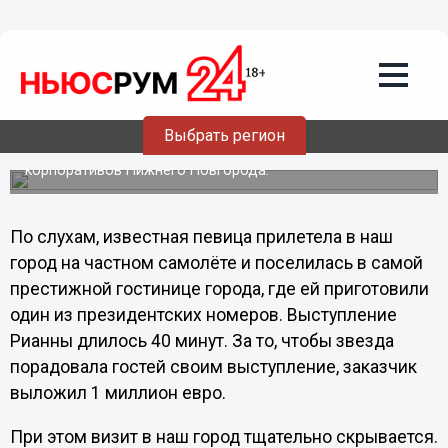
27.01.2012
04:37
Певица Рианна выступила в Нижнем
Новгороде?
Сейчас в нижегородской тусовке обсуждается
грандиозная новость о том, что в нашем городе
Выбрать регион
выступила знаменитая певица Рианна. Якобы,
чернокожая красавица пела на одном из частных
корпоративов Нижнего Новгорода.
По слухам, известная певица прилетела в наш
город на частном самолёте и поселилась в самой
престижной гостинице города, где ей приготовили
один из президентских номеров. Выступление
Рианны длилось 40 минут. За то, чтобы звезда
порадовала гостей своим выступление, заказчик
выложил 1 миллион евро.
При этом визит в наш город тщательно скрывается.