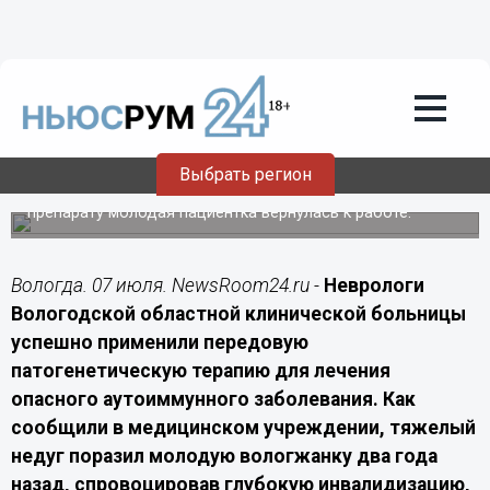
Здоровье
07.07.2026
20:00
Вологодские врачи впервые победили
инвалидность при редкой болезни
Девика
Выбрать регион
Благодаря закупленному регионом дорогостоящему
препарату молодая пациентка вернулась к работе.
Вологда. 07 июля. NewsRoom24.ru -
Неврологи
Вологодской областной клинической больницы
успешно применили передовую
патогенетическую терапию для лечения
опасного аутоиммунного заболевания. Как
сообщили в медицинском учреждении, тяжелый
недуг поразил молодую вологжанку два года
назад, спровоцировав глубокую инвалидизацию,