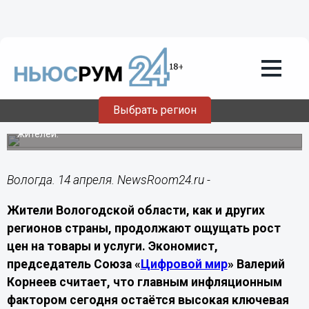
Лента мнений
14.04.2026
10:30
Экономист связал рост цен в
Вологодской области с высокой
ключевой ставкой
Выбрать регион
По мнению Валерия Корнеева, дорогие кредиты и
повышение тарифов ЖКХ усиливают нагрузку на
жителей.
Вологда. 14 апреля. NewsRoom24.ru -
Жители Вологодской области, как и других
регионов страны, продолжают ощущать рост
цен на товары и услуги. Экономист,
председатель Союза «
Цифровой мир
» Валерий
Корнеев считает, что главным инфляционным
фактором сегодня остаётся высокая ключевая