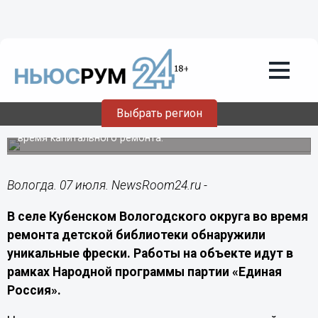
Культура
07.07.2026
12:20
В Кубенском отреставрируют фрески
XIX века, обнаруженные в детской
библиотеке
Выбрать регион
Старинную роспись нашли под слоем штукатурки во
время капитального ремонта.
Вологда. 07 июля. NewsRoom24.ru -
В селе Кубенском Вологодского округа во время
ремонта детской библиотеки обнаружили
уникальные фрески. Работы на объекте идут в
рамках Народной программы партии «Единая
Россия».