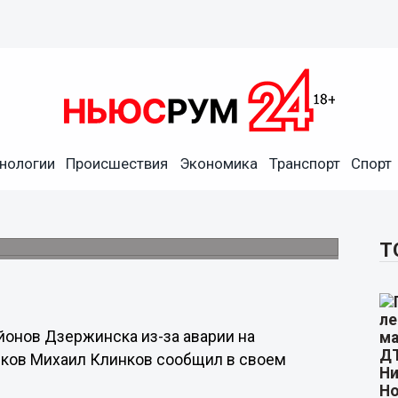
нологии
Происшествия
Экономика
Транспорт
Спорт
точен из-за аварии на
Т
йонов Дзержинска из-за аварии на
миков Михаил Клинков сообщил в своем