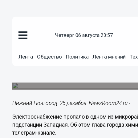
четверг 06 августа 23:57
ЖКХ
25.12.2024
23:03
Лента
Общество
Политика
Лента мнений
Тех
Микрорайон в Дзержинске обес
подстанции Западная
Без света остались жители 140 домов.
Нижний Новгород. 25 декабря. NewsRoom24.ru -
Электроснабжение пропало в одном из микрора
подстанции Западная. Об этом глава города хи
телеграм-канале.