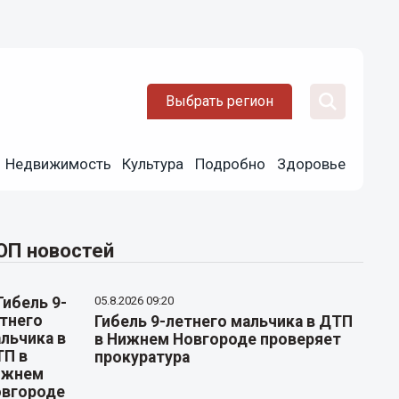
Выбрать регион
Недвижимость
Культура
Подробно
Здоровье
ОП новостей
05.8.2026 09:20
Гибель 9-летнего мальчика в ДТП
в Нижнем Новгороде проверяет
прокуратура