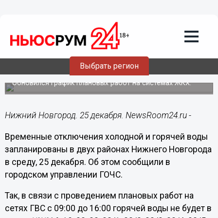
ЖКХ
25.12.2024
06:30
Жители 16 домов в Нижнем Новгороде
Выбрать регион
останутся без воды 25 декабря
Обновился график плановых работ на системах ЖКХ.
Нижний Новгород. 25 декабря. NewsRoom24.ru -
Временные отключения холодной и горячей воды
запланированы в двух районах Нижнего Новгорода
в среду, 25 декабря. Об этом сообщили в
городском управлении ГОЧС.
Так, в связи с проведением плановых работ на
сетях ГВС с 09:00 до 16:00 горячей воды не будет в