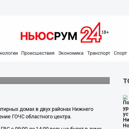
нологии
Происшествия
Экономика
Транспорт
Спорт
х районах Нижнего
етях.
Т
ртирных домах в двух районах Нижнего
ение ГОЧС областного центра.