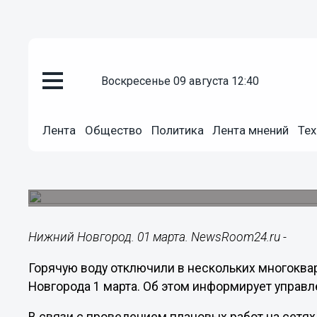
воскресенье 09 августа 12:40
ЖКХ
01.03.2023
09:00
Лента
Общество
Политика
Лента мнений
Тех
ГВС отключили частично в дву
Новгорода 1 марта
Опубликован новый график плановых работ на с
Нижний Новгород. 01 марта. NewsRoom24.ru -
Горячую воду отключили в нескольких многоква
Новгорода 1 марта. Об этом информирует управл