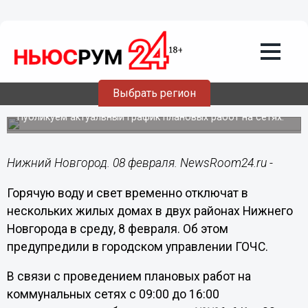
ЖКХ
08.02.2023
09:01
Свет и ГВС отключат частично в двух
Выбрать регион
районах Нижнего Новгорода 8 февраля
Публикуем актуальный график плановых работ на сетях.
Нижний Новгород. 08 февраля. NewsRoom24.ru -
Горячую воду и свет временно отключат в
нескольких жилых домах в двух районах Нижнего
Новгорода в среду, 8 февраля. Об этом
предупредили в городском управлении ГОЧС.
В связи с проведением плановых работ на
коммунальных сетях с 09:00 до 16:00