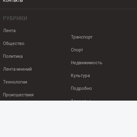
Контакты
РУБРИКИ
Лента
Транспорт
Общество
Спорт
Политика
Недвижимость
Лента мнений
Культура
Технологии
Подробно
Происшествия
Здоровье
Экономика
ПОДПИСКА
Подпишись на рассылку NEWSROOM24
и будь
в курсе новостей в своём городе: