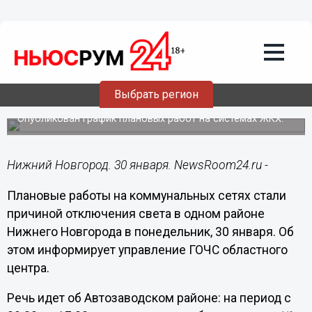
ЖКХ
30.01.2023
09:04
Свет отключили частично на трех
Выбрать регион
улицах Автозавода 30 января
Опубликован график плановых работ на системах ЖКХ.
Нижний Новгород. 30 января. NewsRoom24.ru -
Плановые работы на коммунальных сетях стали
причиной отключения света в одном районе
Нижнего Новгорода в понедельник, 30 января. Об
этом информирует управление ГОЧС областного
центра.
Речь идет об Автозаводском районе: на период с