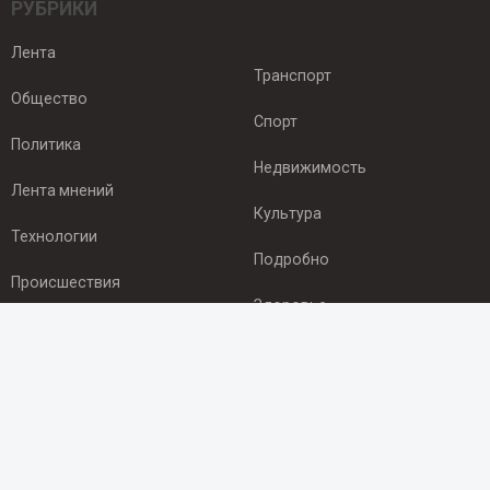
РУБРИКИ
Лента
Транспорт
Общество
Спорт
Политика
Недвижимость
Лента мнений
Культура
Технологии
Подробно
Происшествия
Здоровье
Экономика
ПОДПИСКА
Подпишись на рассылку NEWSROOM24
и будь
в курсе новостей в своём городе: