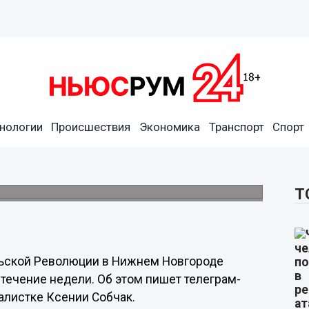
нологии
Происшествия
Экономика
Транспорт
Спорт
ловались Собчак на
.
Т
рьской Революции в Нижнем Новгороде
 течение недели. Об этом пишет телеграм-
алистке Ксении Собчак.