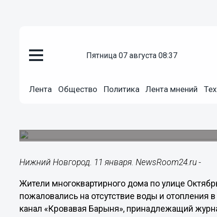
пятница 07 августа 08:37
ЖКХ
11.01.2023
21:37
Лента
Общество
Политика
Лента мнений
Тех
Жители дома в Канавине пожа
отсутствие воды и отопления
Горячую воду обещают дать в ночь на 11 января
Нижний Новгород. 11 января. NewsRoom24.ru -
Жители многоквартирного дома по улице Октяб
пожаловались на отсутствие воды и отопления в
канал «Кровавая Барыня», принадлежащий журн