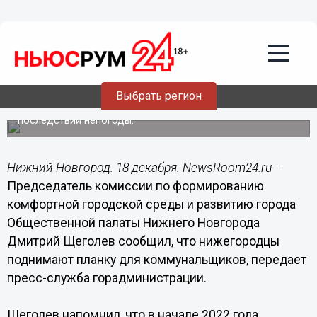
ЖКХ
18.12.2022
19:38
Щеголев отметил повышение
нижегородцами планки для
коммунальщиков по уборке снега
Выбрать регион
В Нижнем Новгороде продолжается ликвидация
последствий непогоды.
Нижний Новгород. 18 декабря. NewsRoom24.ru -
Председатель комиссии по формированию
комфортной городской среды и развитию города
Общественной палаты Нижнего Новгорода
Дмитрий Щеголев сообщил, что нижегородцы
поднимают планку для коммунальщиков, передает
пресс-служба горадминистрации.
Щеголев напомнил, что в начале 2022 года