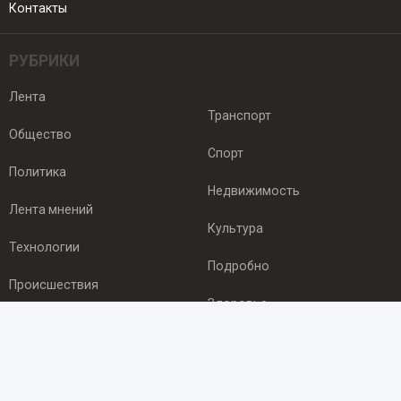
Контакты
РУБРИКИ
Лента
Транспорт
Общество
Спорт
Политика
Недвижимость
Лента мнений
Культура
Технологии
Подробно
Происшествия
Здоровье
Экономика
ПОДПИСКА
Подпишись на рассылку NEWSROOM24
и будь
в курсе новостей в своём городе: