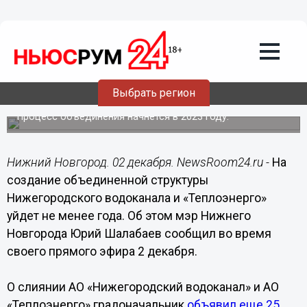
ЖКХ
02.12.2022
15:01
Слияние «Теплоэнерго» и
Нижегородского водоканала
Выбрать регион
завершится за год
Процесс объединения начнется в 2023 году.
Нижний Новгород. 02 декабря. NewsRoom24.ru -
На
создание объединенной структуры
Нижегородского водоканала и «Теплоэнерго»
уйдет не менее года. Об этом мэр Нижнего
Новгорода Юрий Шалабаев сообщил во время
своего прямого эфира 2 декабря.
О слиянии АО «Нижегородский водоканал» и АО
«Теплоэнерго» градоначальник
объявил еще 25